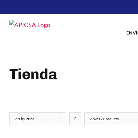
Skip
to
content
ENVÍ
Tienda
Sort by
Price
Show
12 Products