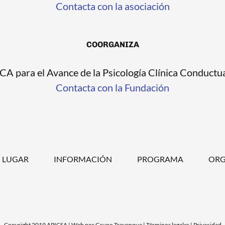
Contacta con la asociación
COORGANIZA
A para el Avance de la Psicología Clínica Conduc
Contacta con la Fundación
LUGAR
INFORMACIÓN
PROGRAMA
ORG
Copyright 2019 APICSA | Web por
Grupo Trevenque
|
Términos legales
|
Privacidad