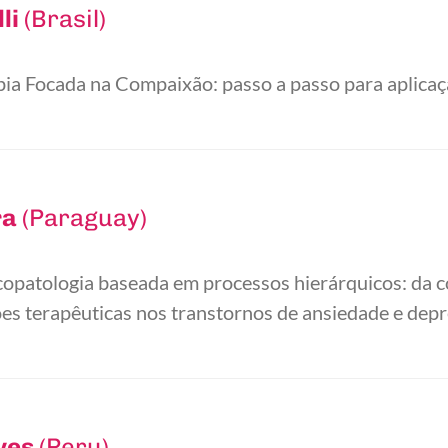
li
(Brasil)
a Focada na Compaixão: passo a passo para aplicação
ra
(Paraguay)
patologia baseada em processos hierárquicos: da co
es terapêuticas nos transtornos de ansiedade e dep
ves
(Peru)