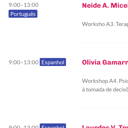
9:00–13:00
Neide A. Micel
Português
Worksho A3. Terapi
Olivia Gamar
9:00–13:00
Espanhol
Workshop A4. Psico
à tomada de decisõ
Lourdes V. Te
9:00–13:00
Espanhol