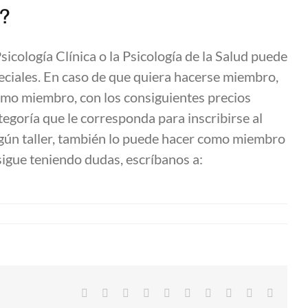
o?
icología Clínica o la Psicología de la Salud puede
eciales. En caso de que quiera hacerse miembro,
como miembro, con los consiguientes precios
ategoría que le corresponda para inscribirse al
gún taller, también lo puede hacer como miembro
sigue teniendo dudas, escríbanos a:
Facebook
Twitter
LinkedIn
Reddit
Whatsapp
Google+
Tumblr
Pinterest
Vk
Email