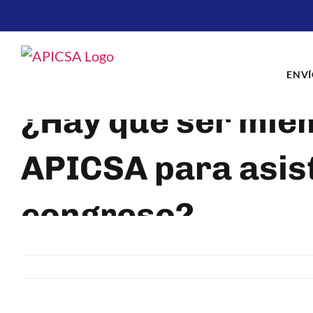
Skip
to
content
ENVÍ
¿Hay que ser miem
APICSA para asist
congreso?